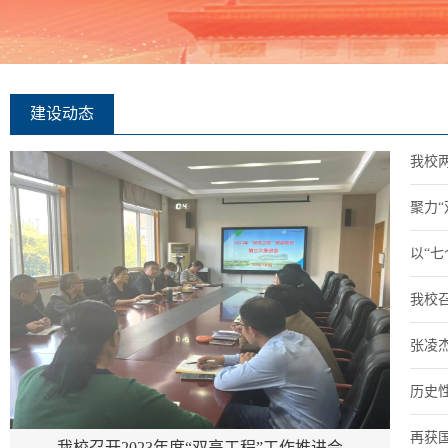
建设动态
我校两
聚力“
以“七
我校召
张凌杰
历史性
再获国
我校召开2023年度“双高工程”工作推进会